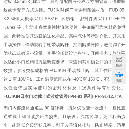
对应 3.2mm 公称尺寸，其可适配同等公称尺寸的管道，借助螺
纹或卡套等方式连接。FUJIKIN 阀门常选用耐蚀材质，FUD-05-
3.2 阀体大概率采用 SS316L 不锈钢，密封件则采用 PTFE 或
Kalrez 等，能防止多数腐蚀性流体侵蚀，并确保可靠密封避免泄
漏。此特性使其适宜输送化学品、高纯气体等特殊介质。其采用
手动操作，借助旋转手轮带动阀杆，控制阀瓣升降，进而调节开
闭状态或微调小流量。其手轮扭矩设计科学，开闭省力，旋转圈
数适配小口径精细流量调控要求。未查到其明确公开的工作温压
联系
数据，参考类似规格的 FUJIKIN 手动截止阀，其工作压力或可
达 1 至 10MPa，工作温度范围或在 -40℃至 150℃，不过，具体
顶部
数值会依据实际使用的密封材料及工况条件等有所变化。
FUJIKIN日本自动截止式波纹管阀FPR-91 系列
FPR-91-12.7#A
阀门内部流体通道呈 90 度转折，流体仅改变一次流向，相比直
通式截止阀可减少压力损失。且该设计流路简单，死区和涡流
少，能降低介质沉积几率，利于改善流体排放，防止堵塞，适用