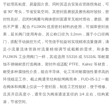
于处理高粘度、易凝固介质。同时其适合安装在管路拐角处，可
省 90° 弯头，节省安装空间。其密封面磨损及擦伤相对较轻，密
封性良好。启闭时阀瓣与阀体密封面通常无相对滑动，磨损、擦
伤不严重，配合 FUJIKIN 优质密封材料的使用，可保障密封效
果，延长阀门使用寿命。其公称口径为 3.2mm，属于小口径阀
门，搭配手动操控方式，可凭借手轮旋转实现精准流量微调，满
足小流量流体管路对流量精细调节或截断的需求。和多数
FUJIKIN 工业用阀门一样，其或选用 SS316 或 SS316L 等耐腐
蚀不锈钢材质打造阀体。密封件或适配 PTFE、Kalrez 等材质，
耐受多种腐蚀性介质，能在半导体、化工等对耐腐蚀性要求高的
环境稳定工作。截止阀通常结构较闸阀简单，FUD-05-3.2 一般
在阀体和阀瓣上仅设一个密封面，制造工艺性较好，便于维修。
且其开启高度小，通常仅为阀座通道直径的 1/4 左右，结构紧
凑，节省空间。