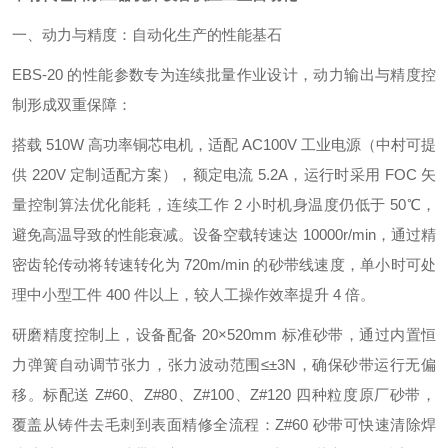
一、动力与精度：自动化生产的性能基石
EBS-20 的性能参数专为连续批量作业设计，动力输出与精度控
制形成双重保障：
搭载 510W 高功率铜芯电机，适配 AC100V 工业电源（中村可提
供 220V 定制适配方案），额定电流 5.2A，运行时采用 FOC 矢
量控制算法优化能耗，连续工作 2 小时机身温度仍低于 50℃，
避免高温导致的性能衰减。设备空载转速达 10000r/min，通过精
密齿轮传动将转速转化为 720m/min 的砂带线速度，单小时可处
理中小型工件 400 件以上，较人工操作效率提升 4 倍。
研磨精度控制上，设备配备 20×520mm 标准砂带，通过内置恒
力弹簧自动调节张力，张力波动范围≤±3N，确保砂带运行无偏
移。标配送 Z#60、Z#80、Z#100、Z#120 四种粒度原厂砂带，
覆盖从铸件去毛刺到表面精修全流程：Z#60 砂带可快速清除焊