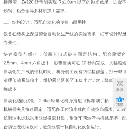
接熔渣，Z#120 砂带能实现 Ra1.0μm 以下的抛光效果，适配不
锈钢、铝合金等多材质加工需求。
二、结构设计：适配自动化的便捷与耐用性
设备在结构上深度契合自动化生产线的实操需求，细节设计彰显
专业性：
快速换型与维护：创新卡扣式砂带固定结构，配合附赠的
2.5mm、4mm 六角扳手，砂带更换可在 10 秒内完成，大幅缩短
自动化生产线的停机时间。机身侧面设有防尘检修盖，打开即可
清理传动系统粉尘，维护周期延长至 100 小时 / 次，降低设备运
维成本。
联系
自动化适配优化：2.4kg 轻量化机身搭配可拆卸副手柄，可通过
顶部
机械臂夹具快速固定，适配多工位流水线的自动换岗需求。2.5m
长耐油电源线采用阻燃橡胶材质，耐受车间油污与机械摩擦，配
合防缠绕收纳设计，避免线缆干扰自动化设备运行。