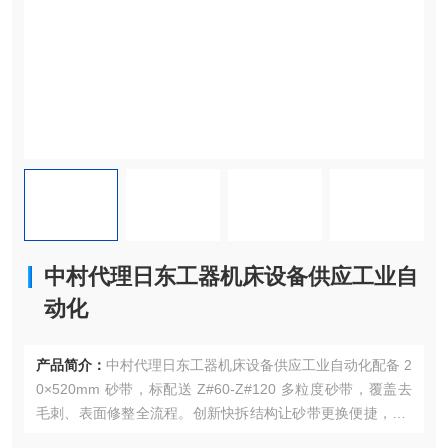
中村代理日东工器机床设备供应工业自
动化
产品简介：
中村代理日东工器机床设备供应工业自动化配备 2
0×520mm 砂带，标配送 Z#60-Z#120 多粒度砂带，覆盖去
毛刺、表面修整全流程。创新快拆结构让砂带更换便捷，2.4
kg 机身搭配可调节护罩，适配自动化流水线多工位作业。