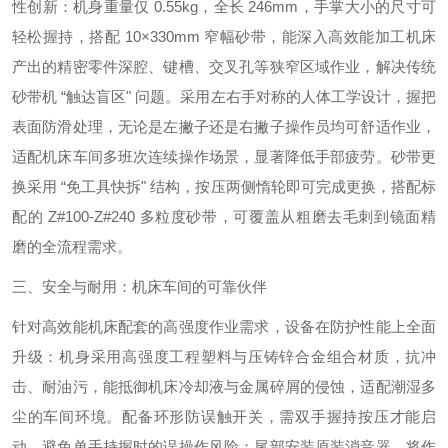
性创新：机身重量仅 0.55kg，全长 246mm，手掌大小的尺寸可
轻松握持，搭配 10×330mm 窄幅砂带，能深入高效能加工机床
产出的精密零件深腔、键槽、交叉孔等狭窄区域作业，解决传统
砂带机 “触达盲区" 问题。采用左右手对称的人体工学设计，握把
表面防滑处理，无论是左撇子还是右撇子操作员均可舒适作业，
适配机床车间多班次连续操作场景，显著降低手部疲劳。砂带更
换采用 “免工具快拆" 结构，按压两侧惰轮即可完成更换，搭配标
配的 Z#100-Z#240 多粒度砂带，可覆盖从粗磨去毛刺到镜面精
磨的全流程需求。
三、安全与耐用：机床车间的可靠伙伴
针对高效能机床配套的高强度作业需求，设备在防护性能上全面
升级：机身采用高强度工程塑料与压铸锌合金组合材质，抗冲
击、耐油污，能抵御机床冷却液与金属碎屑的侵蚀，适配潮湿多
尘的车间环境。配备环形防误触开关，需双手握持按压才能启
动，避免单手持握时的误操作风险；尾部安装原装消音器，将作