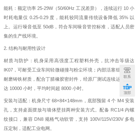
能耗：额定功率 25-29W（50/60Hz 工况差异），连续运行 10 小
时耗电量仅 0.25-0.29 度，能耗较同流量传统设备降低 35% 以
上。运行噪音低至 50dB，符合车间噪音管控标准，适配人员密
集的生产线环境。
2. 结构与耐用性设计
材质与防护：机身采用高强度工程塑料外壳，抗冲击等级达
IK07，可耐受工业车间轻微碰撞与粉尘环境；内部活塞组件选用
联系
耐磨铸铁材质，配合丁腈橡胶密封件，经原厂测试连续运行寿命
达 10000 小时，平均时间超 8000 小时。
顶部
安装与适配：机身尺寸 68×84×148mm，底部预留 4 个 M4 安装
孔，支持桌面摆放与墙体壁挂两种安装方式。配备 RC1/4 内螺
纹接口，兼容 DN8 规格气动软管，支持 100V/115V/230V 多电
压定制，适配工业电网。