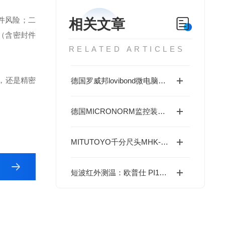
件风险；二
相关文章
包（含密封件
RELATED ARTICLES
景，还是精密
德国罗威邦lovibond微电脑余氯-总氯-酸度-碱度-氰尿酸浓度测定仪的特点
德国MICRONORM监控装置FC-2的工作原理及特点
MITUTOYO千分尺头MHK-25R特点
短波红外测温：欧普仕 PI1M 27°×17° 工作原理解析