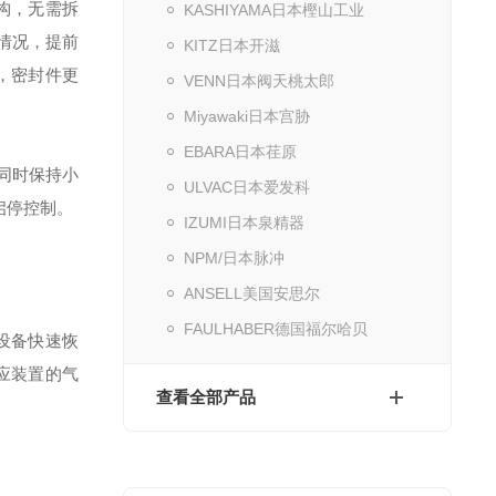
构，无需拆
KASHIYAMA日本樫山工业
损情况，提前
KITZ日本开滋
，密封件更
VENN日本阀天桃太郎
Miyawaki日本宫胁
EBARA日本荏原
的同时保持小
ULVAC日本爱发科
启停控制。
IZUMI日本泉精器
NPM/日本脉冲
ANSELL美国安思尔
FAULHABER德国福尔哈贝
设备快速恢
应装置的气
查看全部产品