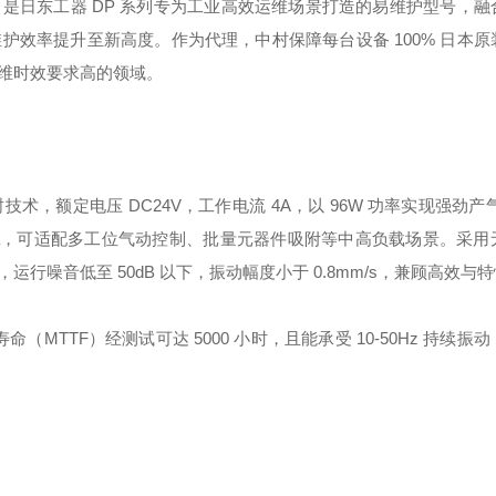
机 / 泵，是日东工器 DP 系列专为工业高效运维场景打造的易维护型号，
效率提升至新高度。作为代理，中村保障每台设备 100% 日本原
维时效要求高的领域。
术，额定电压 DC24V，工作电流 4A，以 96W 功率实现强劲产
 77.3kPa，可适配多工位气动控制、批量元器件吸附等中高负载场景。采
噪音低至 50dB 以下，振动幅度小于 0.8mm/s，兼顾高效与
寿命（MTTF）经测试可达 5000 小时，且能承受 10-50Hz 持续振