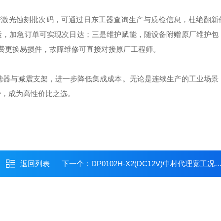
带激光蚀刻批次码，可通过日东工器查询生产与质检信息，杜绝翻新
内发运，加急订单可实现次日达；三是维护赋能，随设备附赠原厂维护
内免费更换易损件，故障维修可直接对接原厂工程师。
高效过滤器与减震支架，进一步降低集成成本。无论是连续生产的工业场
优势，成为高性价比之选。
返回列表
下一个：
DP0102H-X2(DC12V)中村代理宽工况适配日东工器压缩机 / 泵