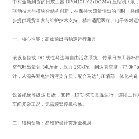
中村全新到货的日东工器 DP0410T-Y2 (DC24V) 压缩
驱动技术与模块化结构创新，在保持大流量输出的同时，将维护
步提供现货直发与维护技术支持，精准适配医疗、电子等对运
一、核心性能：高效输出与稳定运行兼具
该设备搭载 DC 线性马达与自由活塞系统，传承日东工器杯封技
空气吐出量达 34L/min，压力 150kPa，到达真空度 -
计，从源头避免油污污染介质，配合马达与压缩部一体化构造，运行
设备绝缘等级达 E 级，支持 - 10℃-60℃宽温运行，连续工作
车间复杂工况，无需频繁停机检修。
二、结构创新：易维护设计贯穿全机身