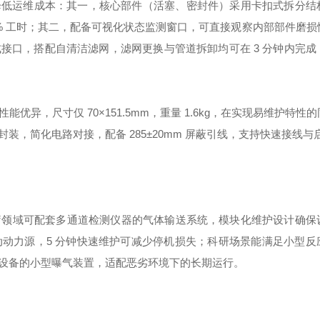
幅降低运维成本：其一，核心部件（活塞、密封件）采用卡扣式拆分结
0% 工时；其二，配备可视化状态监测窗口，可直接观察内部部件磨
接口，搭配自清洁滤网，滤网更换与管道拆卸均可在 3 分钟内完成
异，尺寸仅 70×151.5mm，重量 1.6kg，在实现易维护特性
，简化电路对接，配备 285±20mm 屏蔽引线，支持快速接线与
疗领域可配套多通道检测仪器的气体输送系统，模块化维护设计确保
动力源，5 分钟快速维护可减少停机损失；科研场景能满足小型反
设备的小型曝气装置，适配恶劣环境下的长期运行。