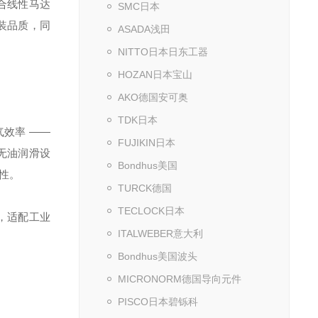
融合线性马达
SMC日本
装品质，同
ASADA浅田
NITTO日本日东工器
HOZAN日本宝山
AKO德国安可奥
TDK日本
气效率 ——
FUJIKIN日本
用无油润滑设
Bondhus美国
特性。
TURCK德国
TECLOCK日本
动，适配工业
ITALWEBER意大利
Bondhus美国波头
MICRONORM德国导向元件
PISCO日本碧铄科