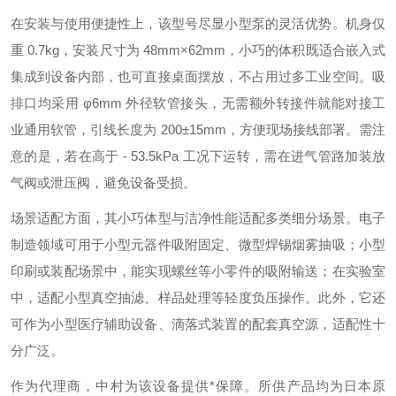
在安装与使用便捷性上，该型号尽显小型泵的灵活优势。机身仅
重 0.7kg，安装尺寸为 48mm×62mm，小巧的体积既适合嵌入式
集成到设备内部，也可直接桌面摆放，不占用过多工业空间。吸
排口均采用 φ6mm 外径软管接头，无需额外转接件就能对接工
业通用软管，引线长度为 200±15mm，方便现场接线部署。需注
意的是，若在高于 - 53.5kPa 工况下运转，需在进气管路加装放
气阀或泄压阀，避免设备受损。
场景适配方面，其小巧体型与洁净性能适配多类细分场景。电子
制造领域可用于小型元器件吸附固定、微型焊锡烟雾抽吸；小型
印刷或装配场景中，能实现螺丝等小零件的吸附输送；在实验室
中，适配小型真空抽滤、样品处理等轻度负压操作。此外，它还
可作为小型医疗辅助设备、滴落式装置的配套真空源，适配性十
分广泛。
作为代理商，中村为该设备提供*保障。所供产品均为日本原