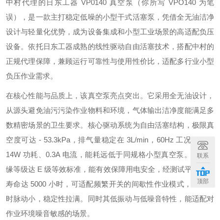
中村代理的日东工器 VP0140 真空泵（你所写 VPO140 为笔
误），是一款主打稳定低噪的小型干式活塞泵，凭借全无油洁净
设计与轻量化优势，成为设备集成和小型工业场景的高适配负压
设备。依托日东工器成熟的线性驱动自由活塞技术，搭配中村的
正规代理保障，兼顾运行可靠性与使用性价比，适配多行业小型
负压作业需求。
在核心性能与品质上，该真空泵亮点突出。它采用全无油设计，
从源头避免油污污染作业物料和环境，气体输出洁净度能满足多
数精密场景的卫生要求。核心驱动系统为自由活塞结构，极限真
空度可达 - 53.3kPa，排气量稳定在 3L/min，60Hz 工况下仅需
14W 功耗、0.3A 电流，能耗远低于同规格小型真空泵。线圈绝
联系
缘等级达 E 级等效标准，能有效保障用电安全，经测试平均使用
顶部
寿命达 5000 小时，可适配频繁开关的间歇性作业模式，且运行
时脉动小，稳定性拉满。同时其低振动与低噪音特性，能适配对
作业环境噪音敏感的场景。