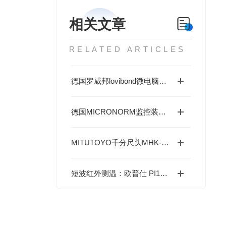
相关文章
RELATED ARTICLES
德国罗威邦lovibond微电脑余氯-总氯-酸度-碱度-氰尿酸浓度测定仪的特点
德国MICRONORM监控装置FC-2的工作原理及特点
MITUTOYO千分尺头MHK-25R特点
短波红外测温：欧普仕 PI1M 27°×17° 工作原理解析