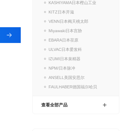
KASHIYAMA日本樫山工业
KITZ日本开滋
VENN日本阀天桃太郎
Miyawaki日本宫胁
EBARA日本荏原
ULVAC日本爱发科
IZUMI日本泉精器
NPM/日本脉冲
ANSELL美国安思尔
FAULHABER德国福尔哈贝
查看全部产品