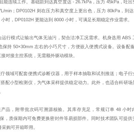
能连续工作。基础款到达真空度达 - 26.7kPa，压力 45kPa，吐
7L/min；DP0102H 则在压力和真空度上更出色，压力 80kPa，到
0 小时，DP0102H 更能达到 8000 小时，可满足长期稳定作业需求。
油运行模式让输出气体无油污，契合洁净工况需求。机身选用 ABS 
衍生款也保持 50×30mm 左右的小巧尺寸，方便嵌入便携式设备。设备配备 
，可直接对接主控系统，无需额外驱动模块。
医疗领域可配套便携式诊断仪器，用于样本抽取和试剂推送；电子行
可搭配小型检测仪，为气体采样提供稳定动力。此外，也适合科研场
。
产品，附带批次码可溯源核验。其库存充足，常规订单 48 小时
 年原厂质保，质保期内可免费更换密封件等易损部件。同时技术团队可提
餐采购可开箱即用。