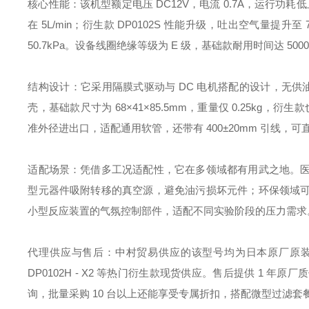
核心性能：该机型额定电压 DC12V，电流 0.7A，运行功耗低且
在 5L/min；衍生款 DP0102S 性能升级，吐出空气量提升至 
50.7kPa。设备线圈绝缘等级为 E 级，基础款耐用时间达 500
结构设计：它采用隔膜式驱动与 DC 电机搭配的设计，无供
壳，基础款尺寸为 68×41×85.5mm，重量仅 0.25kg，
准外径进出口，适配通用软管，还带有 400±20mm 引线
适配场景：凭借多工况适配性，它在多领域都有用武之地。
型元器件吸附转移的真空源，避免油污损坏元件；环保领域
小型反应装置的气氛控制部件，适配不同实验阶段的压力需求
代理供应与售后：中村贸易供应的该型号均为日本原厂原装
DP0102H - X2 等热门衍生款现货供应。售后提供 1
询，批量采购 10 台以上还能享受专属折扣，搭配微型过滤套