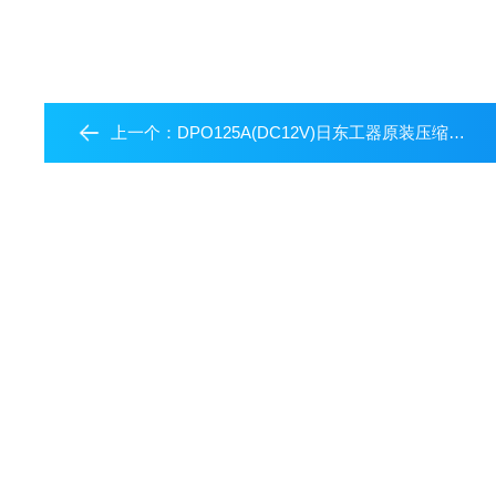
上一个：
DPO125A(DC12V)日东工器原装压缩机中村代理全系列型号齐全