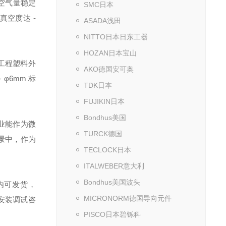
出空气量稳定
SMC日本
达真空度达 -
ASADA浅田
NITTO日本日东工器
HOZAN日本宝山
工程塑料外
AKO德国安可奥
φ6mm 标
TDK日本
FUJIKIN日本
Bondhus美国
业能作为微
TURCK德国
景中，作为
TECLOCK日本
ITALWEBER意大利
Bondhus美国波头
内可发货，
MICRONORM德国导向元件
供安装调试咨
PISCO日本碧铄科