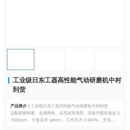
工业级日东工器高性能气动研磨机中村
到货
产品简介：
工业级日东工器高性能气动研磨机中村到货
适配精密研磨、金属倒角、去毛刺等场景。设备空载转速达 3
7500rpm，卡盘直径 φ6mm，工作压力 0.6MPa，无负荷耗
气量仅 0.35m³/min，高效节能。机身仅 0.45kg，全长 170.7