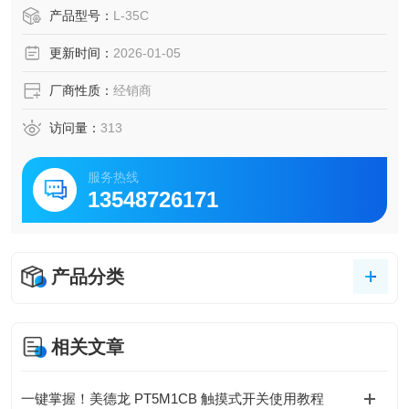
mm，后排气设计搭配高效消音器，锁杆式开关防误触，支持
产品型号：
L-35C
转速调节。标配磨刀石、扳手及气动接头，开箱即用，日本
更新时间：
2026-01-05
精密工艺保障耐用性。​
厂商性质：
经销商
访问量：
313
服务热线
13548726171
产品分类
相关文章
一键掌握！美德龙 PT5M1CB 触摸式开关使用教程