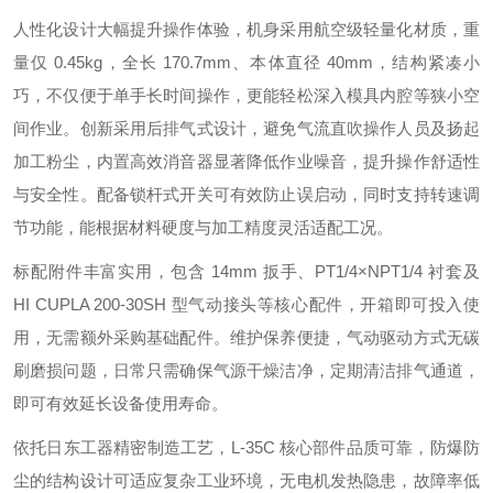
人性化设计大幅提升操作体验，机身采用航空级轻量化材质，重
量仅 0.45kg，全长 170.7mm、本体直径 40mm，结构紧凑小
巧，不仅便于单手长时间操作，更能轻松深入模具内腔等狭小空
间作业。创新采用后排气式设计，避免气流直吹操作人员及扬起
加工粉尘，内置高效消音器显著降低作业噪音，提升操作舒适性
与安全性。配备锁杆式开关可有效防止误启动，同时支持转速调
节功能，能根据材料硬度与加工精度灵活适配工况。
标配附件丰富实用，包含 14mm 扳手、PT1/4×NPT1/4 衬套及
HI CUPLA 200-30SH 型气动接头等核心配件，开箱即可投入使
用，无需额外采购基础配件。维护保养便捷，气动驱动方式无碳
刷磨损问题，日常只需确保气源干燥洁净，定期清洁排气通道，
即可有效延长设备使用寿命。
依托日东工器精密制造工艺，L-35C 核心部件品质可靠，防爆防
尘的结构设计可适应复杂工业环境，无电机发热隐患，故障率低