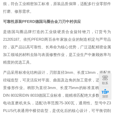
痕，符合工业精密加工标准，原装品质保障，适配多行业零部件
打磨、修形需求。
可靠性原装PFERD德国马圈合金刀刃中村供应
是德国马圈品牌打造的工业级硬质合金旋转锉刀，订货号为
21205187。依托PFERD两百余年家族企业的制造积淀与严苛品
控，该产品以高可靠性、长寿命为核心优势，广泛适配精密金属
加工领域的材料去除与表面修整作业，是工业生产中兼顾效率与
精度的优选工具。
产品采用标准化结构设计，刃部直径3mm、长度13mm，搭配半
径端造型，可灵活应对平面、曲面及边角的加工需求，适配多场
联系
景修形作业。柄部为直径3mm、长度75mm的标准直柄，符合
DIN 8032和DIN 8033德国工业标准，能精准匹配绝大多数气动、
顶部
电动直磨机夹头，适配功率范围75-300瓦，通用性。型号中Z3
PLUS代表通用中横切齿型，是优化后的核心设计，可平衡切削