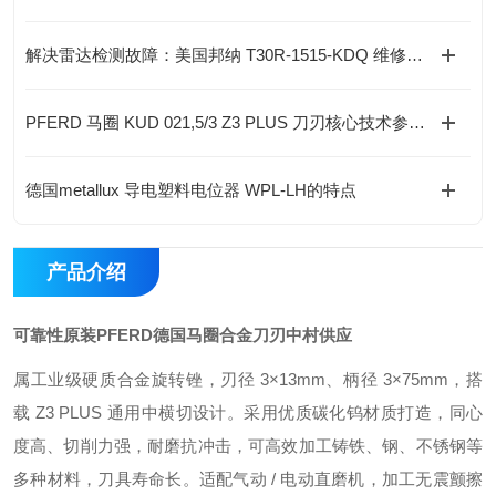
解决雷达检测故障：美国邦纳 T30R-1515-KDQ 维修保养技巧与部件更换规范
PFERD 马圈 KUD 021,5/3 Z3 PLUS 刀刃核心技术参数规范
德国metallux 导电塑料电位器 WPL-LH的特点
产品介绍
可靠性原装PFERD德国马圈合金刀刃中村供应
属工业级硬质合金旋转锉，刃径 3×13mm、柄径 3×75mm，搭
载 Z3 PLUS 通用中横切设计。采用优质碳化钨材质打造，同心
度高、切削力强，耐磨抗冲击，可高效加工铸铁、钢、不锈钢等
多种材料，刀具寿命长。适配气动 / 电动直磨机，加工无震颤擦