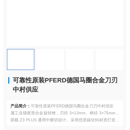
可靠性原装PFERD德国马圈合金刀刃
中村供应
产品简介：
可靠性原装PFERD德国马圈合金刀刃中村供应
属工业级硬质合金旋转锉，刃径 3×13mm、柄径 3×75mm，
搭载 Z3 PLUS 通用中横切设计。采用优质碳化钨材质打造，
同心度高、切削力强，耐磨抗冲击，可高效加工铸铁、钢、