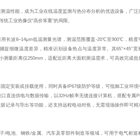
准测温性能，成为工业在线温度监测与热分布分析的优选设备，广泛
统工业热像仪“高价笨重"的局限。
用长波8–14μm低温测量光谱，测温范围覆盖-20℃至900℃，精度
晰捕捉细微温度差异，精准识别设备热点与温度异常。其65°×45°
1，最小测量距离仅250mm，适配近距离大面积测温需求，可高效完成
固定安装或挂载使用，同时具备IP67级防护等级，可抵御工业环境
连供电与数据传输，以32Hz帧率无缝连接计算机，搭配专属PIX C
数据记录与导出等功能，还支持远程电动对焦，无需现场操作即可精
子/电池、钢铁/金属、汽车及零部件制造等领域，可用于电气柜巡