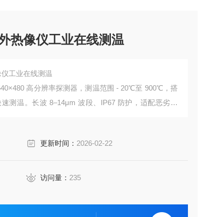
场红外热像仪工业在线测温
热像仪工业在线测温
0×480 高分辨率探测器，测温范围 - 20℃至 900℃，搭
快速测温。长波 8–14μm 波段、IP67 防护，适配恶劣工
软件实现实时成像、多点测温与温场分析。广泛用于电气巡
场景，高精度、易部署
更新时间：
2026-02-22
访问量：
235