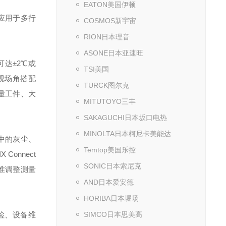
EATON美国伊顿
应用于多行
COSMOS新宇宙
RION日本理音
ASONE日本亚速旺
可达±2℃或
TSI美国
宽视场角搭配
TURCK图尔克
批量工件、大
MITUTOYO三丰
SAKAGUCHI日本坂口电热
MINOLTA日本柯尼卡美能达
中的灰尘、
Temtop美国乐控
onnect
SONIC日本索尼克
准调整测量
AND日本爱安德
HORIBA日本堀场
检、设备维
SIMCO日本思美高