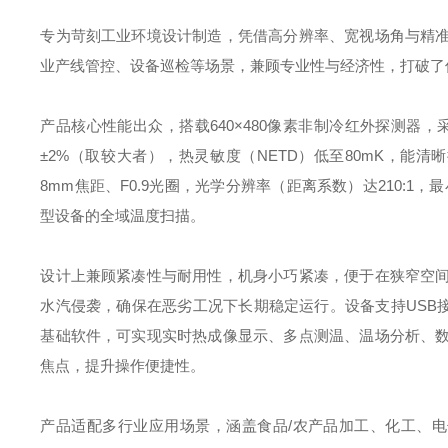
专为苛刻工业环境设计制造，凭借高分辨率、宽视场角与精
业产线管控、设备巡检等场景，兼顾专业性与经济性，打破了传
产品核心性能出众，搭载640×480像素非制冷红外探测器，采
±2%（取较大者），热灵敏度（NETD）低至80mK，能清
8mm焦距、F0.9光圈，光学分辨率（距离系数）达210:
型设备的全域温度扫描。
设计上兼顾紧凑性与耐用性，机身小巧紧凑，便于在狭窄空间
水汽侵袭，确保在恶劣工况下长期稳定运行。设备支持USB接口直
基础软件，可实现实时热成像显示、多点测温、温场分析、
焦点，提升操作便捷性。
产品适配多行业应用场景，涵盖食品/农产品加工、化工、电