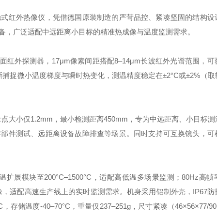
触式红外热像仪，凭借德国原装制造的严苛品控、紧凑坚固的结构设
备，广泛适配中远距离小目标的精准热成像与温度监测需求。
平面红外探测器，17μm像素间距搭配8–14μm长波红外光谱范围，
清晰捕捉微小温度梯度与瞬时热变化，测温精度稳定在±2°C或±2%（
测量点大小仅1.2mm，最小检测距离450mm，专为中远距离、小目标
零部件测试、远距离设备故障排查等场景。同时支持可互换镜头，可
温扩展模块至200°C–1500°C，适配高低温多场景监测；80Hz高
像，适配高速生产线上的实时监测需求。机身采用铝制外壳，IP67防
温度-40–70°C，重量仅237–251g，尺寸紧凑（46×56×77/9