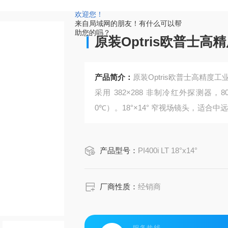
欢迎您！
来自局域网的朋友！有什么可以帮
助您的吗？
原装Optris欧普士
产品简介：
原装Optris欧普士高精度
采用 382×288 非制冷红外探测器，80
0℃）。18°×14° 窄视场镜头，适合
在线监测、电气检测、材料研发、设备
稳定运行，满足高精度、高可靠性工业
产品型号：
PI400i LT 18°x14°
厂商性质：
经销商