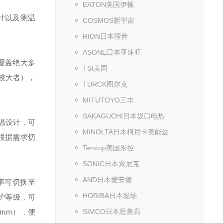
EATON美国伊顿
计以及测温
COSMOS新宇宙
RION日本理音
ASONE日本亚速旺
可覆盖绝大多
TSI美国
取较大者），
TURCK图尔克
MITUTOYO三丰
SAKAGUCHI日本坂口电热
测温设计，可
MINOLTA日本柯尼卡美能达
根据需求切
Temtop美国乐控
SONIC日本索尼克
AND日本爱安德
帧率可切换至
HORIBA日本堀场
护等级，可
0mm），便
SIMCO日本思美高