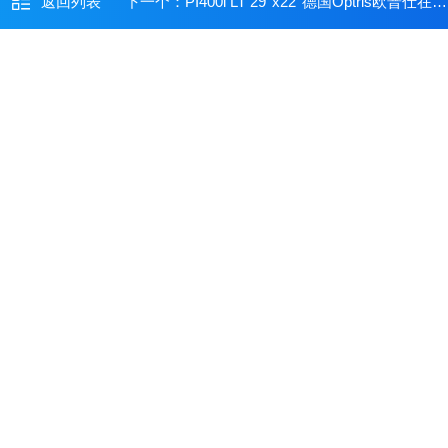
返回列表
下一个：
PI400i LT 29°x22°德国Optris欧普仕在线式红外热成像测温仪