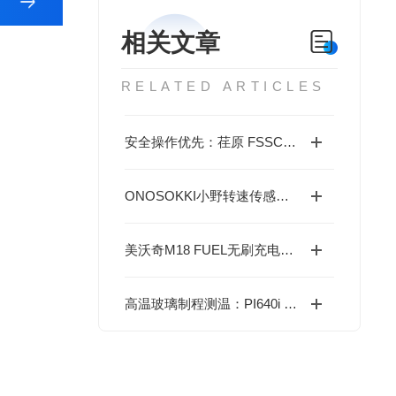
相关文章
RELATED ARTICLES
安全操作优先：荏原 FSSC 不锈钢卧式端吸泵使用规程与注意事项
ONOSOKKI小野转速传感器MP-981/AP-981的特点
美沃奇M18 FUEL无刷充电式深切割带锯的特点
高温玻璃制程测温：PI640i G7 90°x64° 选购与应用指南