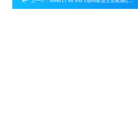
上一个：
Xi440 LT 65°x45°Optris欧普士宽视场红外热像仪工业在线测温