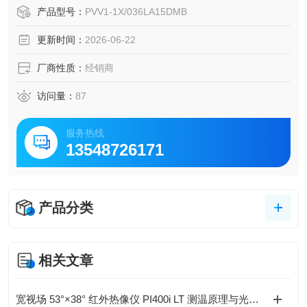
心优势。全系列覆盖 18~193cm的排量区间，最高连续工作
产品型号：
PVV1-1X/036LA15DMB
压力可达 210bar，支持多种轴端形式、密封材质、安装方位
更新时间：
2026-06-22
配置，还可组成双联泵实现多回路流量输出。
厂商性质：
经销商
访问量：
87
服务热线
13548726171
产品分类
相关文章
宽视场 53°×38° 红外热像仪 PI400i LT 测温原理与光学结构分析