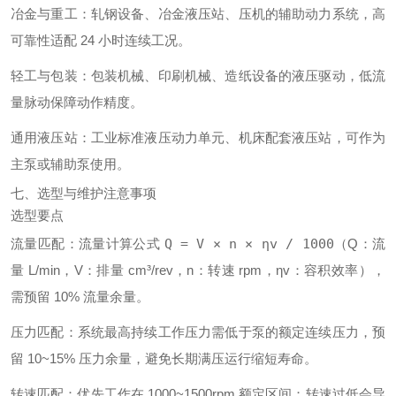
冶金与重工
：轧钢设备、冶金液压站、压机的辅助动力系统，高
可靠性适配 24 小时连续工况。
轻工与包装
：包装机械、印刷机械、造纸设备的液压驱动，低流
量脉动保障动作精度。
通用液压站
：工业标准液压动力单元、机床配套液压站，可作为
主泵或辅助泵使用。
七、选型与维护注意事项
选型要点
流量匹配
：流量计算公式
Q = V × n × ηv / 1000
（Q：流
量 L/min，V：排量 cm³/rev，n：转速 rpm，ηv：容积效率），
需预留 10% 流量余量。
压力匹配
：系统最高持续工作压力需低于泵的额定连续压力，预
留 10~15% 压力余量，避免长期满压运行缩短寿命。
转速匹配
：优先工作在 1000~1500rpm 额定区间；转速过低会导