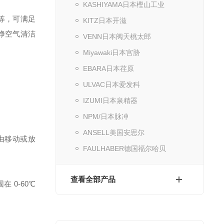
KASHIYAMA日本樫山工业
 等，可满足
KITZ日本开滋
净空气清洁
VENN日本阀天桃太郎
Miyawaki日本宫胁
EBARA日本荏原
ULVAC日本爱发科
IZUMI日本泉精器
NPM/日本脉冲
ANSELL美国安思尔
由移动或放
FAULHABER德国福尔哈贝
查看全部产品
 0-60℃