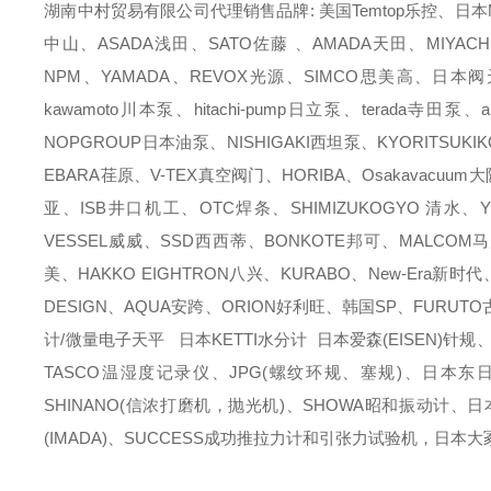
湖南中村贸易有限公司代理销售品牌: 美国Temtop乐控、日本M
中山、ASADA浅田、SATO佐藤 、AMADA天田、MIYACH
NPM、YAMADA、REVOX光源、SIMCO思美高、日本阀天
kawamoto川本泵、hitachi-pump日立泵、terada寺田
NOPGROUP日本油泵、NISHIGAKI西坦泵、KYORITSUKI
EBARA荏原、V-TEX真空阀门、HORIBA、Osakavacu
亚、ISB井口机工、OTC焊条、SHIMIZUKOGYO 清水、Y
VESSEL威威、SSD西西蒂、BONKOTE邦可、MALCOM
美、HAKKO EIGHTRON八兴、KURABO、New-Era新时
DESIGN、AQUA安跨、ORION好利旺、韩国SP、FURUT
计/微量电子天平 日本KETTI水分计 日本爱森(EISEN)针规
TASCO温湿度记录仪、JPG(螺纹环规、塞规)、日本东日(T
SHINANO(信浓打磨机，抛光机)、SHOWA昭和振动计、日
(IMADA)、SUCCESS成功推拉力计和引张力试验机，日本大冢