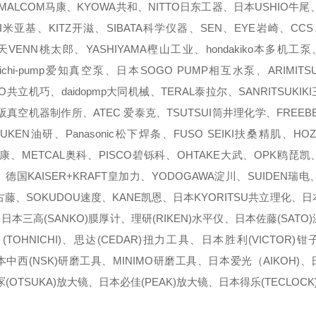
ALCOM马康、KYOWA共和、NITTO日东工器、日本USHIO牛尾、
I米亚基、KITZ开滋、SIBATA科学仪器、SEN、EYE岩崎、CCS
VENN桃太郎、YASHIYAMA樫山工业、hondakiko本多机工泵
泵、aichi-pump爱知真空泵、日本SOGO PUMP相互水泵、ARIMI
KO共立机巧、daidopmp大同机械、TERAL泰拉尔、SANRITSUKI
um大阪真空机器制作所、ATEC 爱泰克、TSUTSUI筒井理化学、FREE
UKEN油研、Panasonic松下焊条、FUSO SEIKI扶桑精肌、HO
马康、METCAL奥科、PISCO碧铄科、OHTAKE大武、OPK鸥琵凯
代、德国KAISER+KRAFT皇加力、YODOGAWA淀川、SUIDEN瑞电
O古藤、SOKUDOU速度、KANE凯恩、日本KYORITSU共立理化、日
、日本三高(SANKO)膜厚计、理研(RIKEN)水平仪、日本佐藤(SATO
OHNICHI)、思达(CEDAR)扭力工具、日本胜利(VICTOR)
本中西(NSK)研磨工具、MINIMO研磨工具、日本爱光（AIKOH)
(OTSUKA)放大镜、日本必佳(PEAK)放大镜、日本得乐(TECLOCK