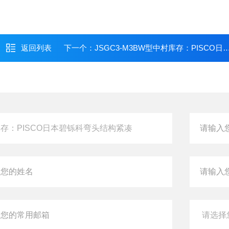
返回列表
下一个：
JSGC3-M3BW型中村库存：PISCO日本碧铄科弯头结构紧凑