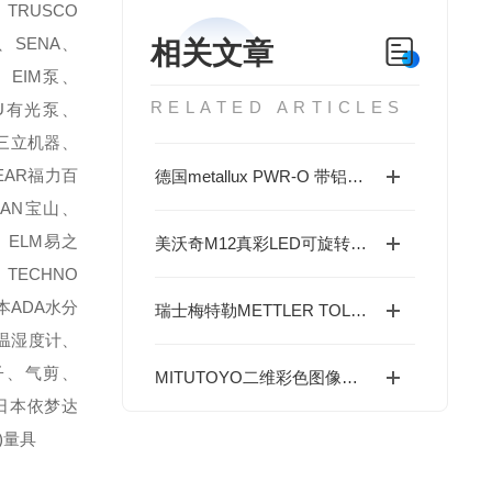
TRUSCO
、SENA、
相关文章
、EIM泵、
RELATED ARTICLES
TSU有光泵、
KI三立机器、
BEAR福力百
德国metallux PWR-O 带铝制外壳电源线电阻器的特点
ZAN宝山、
、ELM易之
美沃奇M12真彩LED可旋转场地灯 M12 PAL-0的特点
、TECHNO
本ADA水分
瑞士梅特勒METTLER TOLEDO分析天平 MA54/A的特点
)温湿度计、
钳子、气剪、
MITUTOYO二维彩色图像测量机Q1-A3017D特点
、日本依梦达
)量具