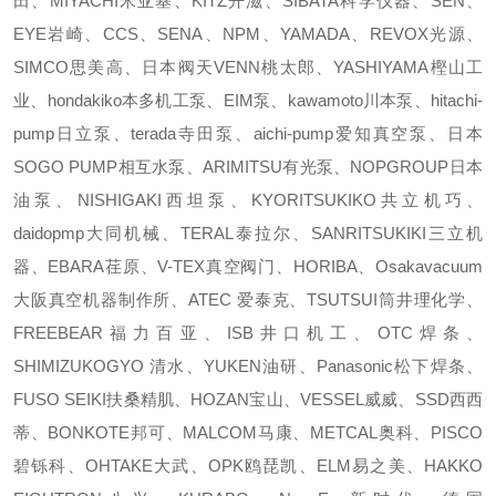
田、MIYACHI米亚基、KITZ开滋、SIBATA科学仪器、SEN、
EYE岩崎、CCS、SENA、NPM、YAMADA、REVOX光源、
SIMCO思美高、日本阀天VENN桃太郎、YASHIYAMA樫山工
业、hondakiko本多机工泵、EIM泵、kawamoto川本泵、hitachi-
pump日立泵、terada寺田泵、aichi-pump爱知真空泵、日本
SOGO PUMP相互水泵、ARIMITSU有光泵、NOPGROUP日本
油泵、NISHIGAKI西坦泵、KYORITSUKIKO共立机巧、
daidopmp大同机械、TERAL泰拉尔、SANRITSUKIKI三立机
器、EBARA荏原、V-TEX真空阀门、HORIBA、Osakavacuum
大阪真空机器制作所、ATEC 爱泰克、TSUTSUI筒井理化学、
FREEBEAR福力百亚、ISB井口机工、OTC焊条、
SHIMIZUKOGYO 清水、YUKEN油研、Panasonic松下焊条、
FUSO SEIKI扶桑精肌、HOZAN宝山、VESSEL威威、SSD西西
蒂、BONKOTE邦可、MALCOM马康、METCAL奥科、PISCO
碧铄科、OHTAKE大武、OPK鸥琵凯、ELM易之美、HAKKO