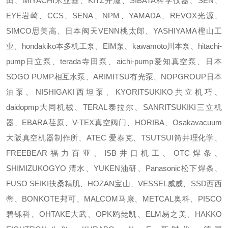
田、MIYACHI米亚基、KITZ开滋、SIBATA科学仪器、SEN、
EYE岩崎、CCS、SENA、NPM、YAMADA、REVOX光源、
SIMCO思美高、日本阀天VENN桃太郎、YASHIYAMA樫山工
业、hondakiko本多机工泵、EIM泵、kawamoto川本泵、hitachi-
pump日立泵、terada寺田泵、aichi-pump爱知真空泵、日本
SOGO PUMP相互水泵、ARIMITSU有光泵、NOPGROUP日本
油泵、NISHIGAKI西坦泵、KYORITSUKIKO共立机巧、
daidopmp大同机械、TERAL泰拉尔、SANRITSUKIKI三立机
器、EBARA荏原、V-TEX真空阀门、HORIBA、Osakavacuum
大阪真空机器制作所、ATEC 爱泰克、TSUTSUI筒井理化学、
FREEBEAR福力百亚、ISB井口机工、OTC焊条、
SHIMIZUKOGYO 清水、YUKEN油研、Panasonic松下焊条、
FUSO SEIKI扶桑精肌、HOZAN宝山、VESSEL威威、SSD西西
蒂、BONKOTE邦可、MALCOM马康、METCAL奥科、PISCO
碧铄科、OHTAKE大武、OPK鸥琵凯、ELM易之美、HAKKO