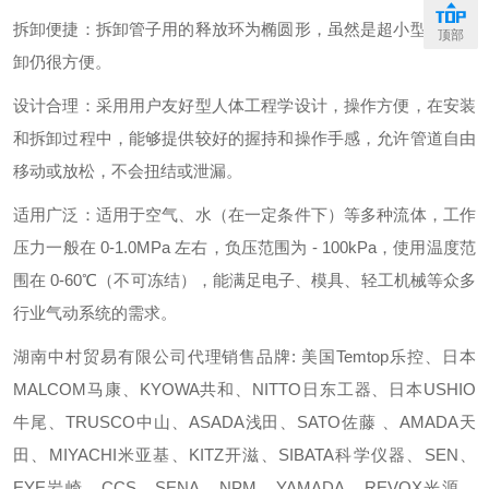
拆卸便捷：拆卸管子用的释放环为椭圆形，虽然是超小型，但拆
顶部
卸仍很方便。
设计合理：采用用户友好型人体工程学设计，操作方便，在安装
和拆卸过程中，能够提供较好的握持和操作手感，允许管道自由
移动或放松，不会扭结或泄漏。
适用广泛：适用于空气、水（在一定条件下）等多种流体，工作
压力一般在 0-1.0MPa 左右，负压范围为 - 100kPa，使用温度范
围在 0-60℃（不可冻结），能满足电子、模具、轻工机械等众多
行业气动系统的需求。
湖南中村贸易有限公司代理销售品牌: 美国Temtop乐控、日本
MALCOM马康、KYOWA共和、NITTO日东工器、日本USHIO
牛尾、TRUSCO中山、ASADA浅田、SATO佐藤 、AMADA天
田、MIYACHI米亚基、KITZ开滋、SIBATA科学仪器、SEN、
EYE岩崎、CCS、SENA、NPM、YAMADA、REVOX光源、