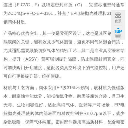
连接（F-CVC，F）及特定密封材质（C），完整标准型号通常
为ZCD4QS-VFC-EP-316L，补充了EP电解抛光处理和316L不锈
联系
钢阀体材质。
产品核心优势突出，其一便是零死区设计，这也是其区别于普通
顶部
隔膜阀的关键，能有效减少气体残留，避免不同气体混合污染，
尤其适配需要频繁切换气体的精密工艺。其二是专业真空兼容结
构，提升（ASSY）部可强制提升隔膜，防止隔膜封闭真空，同
时加快阀门开启速度，适配各类真空环境下的气路控制，用户还
可自行更换提升部，维护便捷。
材质与工艺方面，阀体采用EP级316L不锈钢，该材质为低碳版
本，耐腐蚀性能优异，能抵御氯化物、酸类等腐蚀介质，且卫生
无毒、生物相容性好，适配高纯气体、医药等严苛场景，EP电
解抛光处理使阀体内部表面粗糙度控制在Rz 0.7μm以下，减少
杂质吸附，保障气体纯度。密封部件选用高品质材料，配合精密