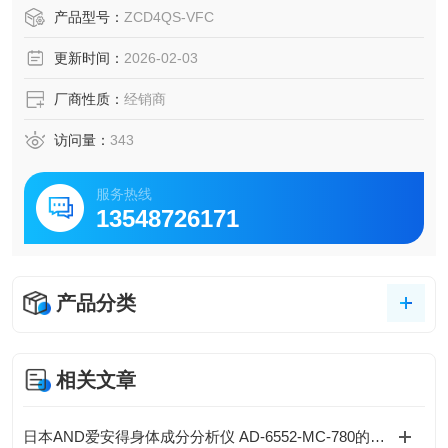
封闭并加快开阀速度，支持自行更换提升部。90 度手柄操作
产品型号：
ZCD4QS-VFC
便捷，高气密性且无颗粒物产生，工作压力 0.98MPa (G)、
更新时间：
2026-02-03
耐温 - 10~80℃，广泛适配半导体等。
厂商性质：
经销商
访问量：
343
服务热线
13548726171
产品分类
相关文章
日本AND爱安得身体成分分析仪 AD-6552-MC-780的操作说明