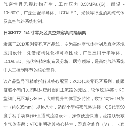
气密性且无颗粒物产生，工作压力 0.98MPa (G)、耐温 -
10~80℃，广泛适配半导体、LCD/LED、光伏等行业的高纯气体
及真空气路系统控制。
日本KITZ 1/4 寸零死区真空兼容高纯隔膜阀
隶属于ZCD系列零死区产品线，专为高纯度气体控制及真空环境
应用设计，凭借结构优化和可靠性能，广泛应用于半导体、
LCD/LED、光伏等精密制造及分析、医疗领域，是高纯气路系统
中人工控制环节的核心部件。
该产品型号可精准拆解其核心配置：ZCD代表零死区系列，能限
度缩小阀门关闭时从密封圈到主流路的死区，较传统1/4英寸KD
型阀门死区减少86%，大幅提升气体置换特性；数字4对应1/4英
寸（约6.35mm）规格尺寸，适配小型精密气路连接；QS代表90
度手柄手动操作+直通式流路设计，操作便捷快速，流路顺畅减
少气体滞留；VFC则明确其核心特性，即真空兼容（V）、卡套