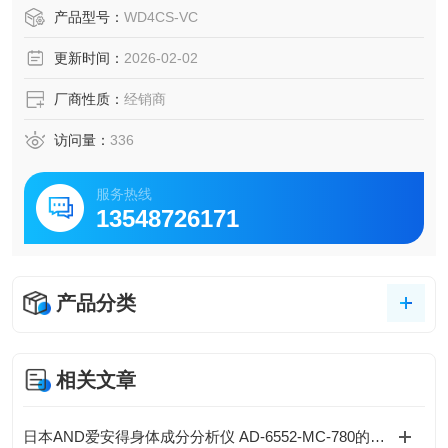
化内部容积，实现气体置换性，搭配专属密封结构，大幅提
产品型号：
WD4CS-VC
升密封、耐腐与脱气性能。1/4“VCR 连接，工作压力 0.98M
更新时间：
2026-02-02
Pa，适配各类超高纯工艺气体，是精密制造领域超高纯流体
传输的可靠选择。
厂商性质：
经销商
访问量：
336
服务热线
13548726171
产品分类
相关文章
日本AND爱安得身体成分分析仪 AD-6552-MC-780的操作说明