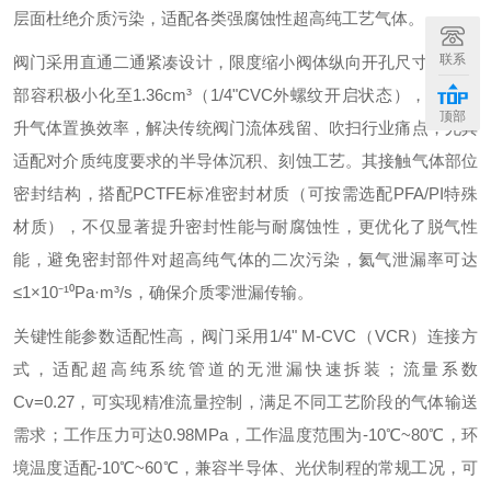
层面杜绝介质污染，适配各类强腐蚀性超高纯工艺气体。
联系
阀门采用直通二通紧凑设计，限度缩小阀体纵向开孔尺寸，使内
部容积极小化至1.36cm³（1/4"CVC外螺纹开启状态），大幅提
顶部
升气体置换效率，解决传统阀门流体残留、吹扫行业痛点，尤其
适配对介质纯度要求
的
半导体沉积、刻蚀工艺。其接触气体部位
密封结构，搭配PCTFE标准密封材质（可按需选配PFA/PI特殊
材质），不仅显著提升密封性能与耐腐蚀性，更优化了脱气性
能，避免密封部件对超高纯气体的二次污染，氦气泄漏率可达
≤1×10⁻¹⁰Pa·m³/s，确保介质零泄漏传输。
关键性能参数适配性
高
，阀门采用1/4" M-CVC（VCR）连接方
式，适配超高纯系统管道的无泄漏快速拆装；流量系数
Cv=0.27，可实现精准流量控制，满足不同工艺阶段的气体输送
需求；工作压力可达0.98MPa，工作温度范围为-10℃~80℃，环
境温度适配-10℃~60℃，兼容半导体、光伏制程的常规工况，可