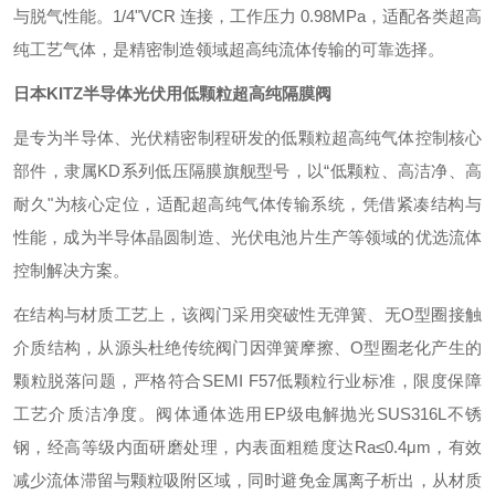
与脱气性能。1/4"VCR 连接，工作压力 0.98MPa，适配各类超高
纯工艺气体，是精密制造领域超高纯流体传输的可靠选择。
日本KITZ半导体光伏用低颗粒超高纯隔膜阀
是专为半导体、光伏精密制程研发的低颗粒超高纯气体控制核心
部件，隶属KD系列低压隔膜旗舰型号，以“低颗粒、高洁净、高
耐久"为核心定位，适配超高纯气体传输系统，凭借紧凑结构与
性能，成为半导体晶圆制造、光伏电池片生产等领域的优选流体
控制解决方案。
在结构与材质工艺上，该阀门采用突破性无弹簧、无O型圈接触
介质结构，从源头杜绝传统阀门因弹簧摩擦、O型圈老化产生的
颗粒脱落问题，严格符合SEMI F57低颗粒行业标准，限度保障
工艺介质洁净度。阀体通体选用EP级电解抛光SUS316L不锈
钢，经高等级内面研磨处理，内表面粗糙度达Ra≤0.4μm，有效
减少流体滞留与颗粒吸附区域，同时避免金属离子析出，从材质